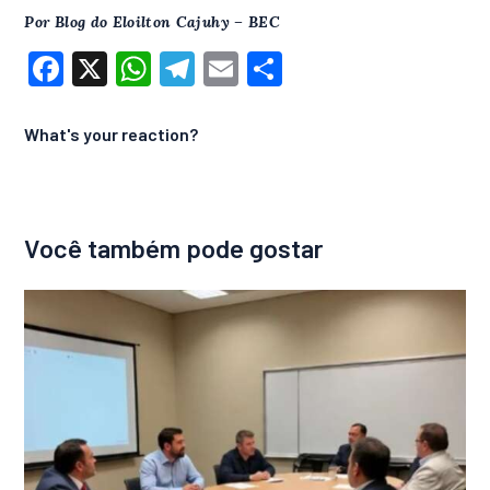
Por Blog do Eloilton Cajuhy – BEC
F
X
W
T
E
S
a
h
el
m
h
c
at
e
ai
ar
What's your reaction?
e
s
g
l
e
b
A
ra
o
p
m
Você também pode gostar
o
p
k