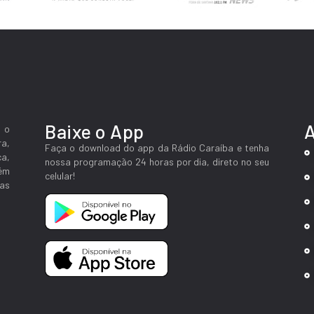
Baixe o App
 o
ra,
Faça o download do app da Rádio Caraíba e tenha
ca,
nossa programação 24 horas por dia, direto no seu
lém
celular!
as