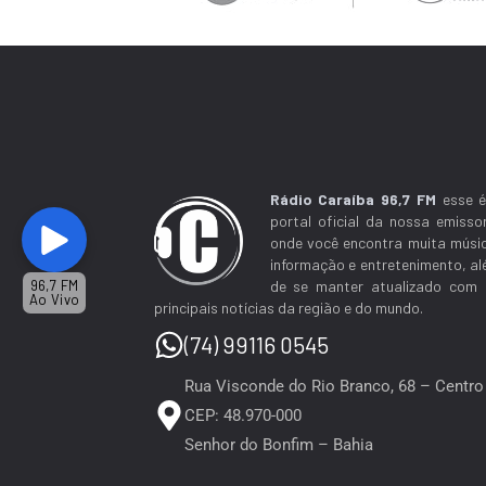
Rádio Caraíba 96,7 FM
esse é
portal oficial da nossa emisso
onde você encontra muita músi
informação e entretenimento, a
de se manter atualizado com 
96,7 FM
Ao Vivo
principais notícias da região e do mundo.
(74) 99116 0545
Rua Visconde do Rio Branco, 68 – Centro
CEP: 48.970-000
Senhor do Bonfim – Bahia